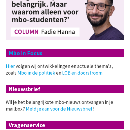
Mbo in Focus
Hier
volgen wij ontwikkelingen en actuele thema's,
zoals
Mbo in de politiek
en
LOB en doorstroom
Nieuwsbrief
Wil je het belangrijkste mbo-nieuws ontvangen in je
mailbox?
Meld je aan voor de Nieuwsbrief
!
Vragenservice