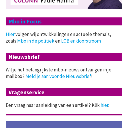
Mbo in Focus
Hier
volgen wij ontwikkelingen en actuele thema's,
zoals
Mbo in de politiek
en
LOB en doorstroom
Nieuwsbrief
Wil je het belangrijkste mbo-nieuws ontvangen in je
mailbox?
Meld je aan voor de Nieuwsbrief
!
Vragenservice
Een vraag naar aanleiding van een artikel? Klik
hier
.