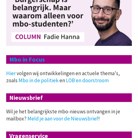
Mbo in Focus
Hier
volgen wij ontwikkelingen en actuele thema's,
zoals
Mbo in de politiek
en
LOB en doorstroom
Nieuwsbrief
Wil je het belangrijkste mbo-nieuws ontvangen in je
mailbox?
Meld je aan voor de Nieuwsbrief
!
Vragenservice