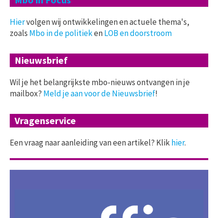
Hier
volgen wij ontwikkelingen en actuele thema's,
zoals
Mbo in de politiek
en
LOB en doorstroom
Nieuwsbrief
Wil je het belangrijkste mbo-nieuws ontvangen in je
mailbox?
Meld je aan voor de Nieuwsbrief
!
Vragenservice
Een vraag naar aanleiding van een artikel? Klik
hier
.