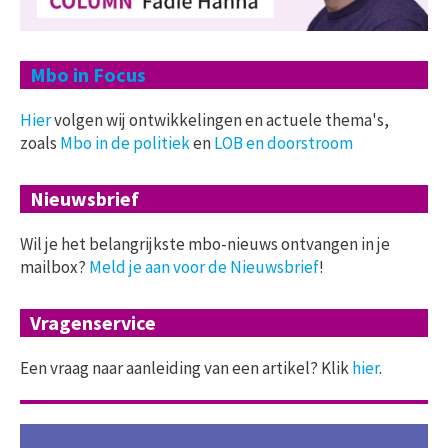
Mbo in Focus
Hier
volgen wij ontwikkelingen en actuele thema's,
zoals
Mbo in de politiek
en
LOB en doorstroom
Nieuwsbrief
Wil je het belangrijkste mbo-nieuws ontvangen in je
mailbox?
Meld je aan voor de Nieuwsbrief
!
Vragenservice
Een vraag naar aanleiding van een artikel? Klik
hier
.