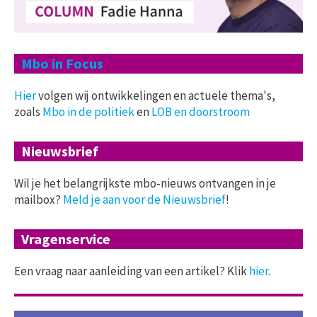
Mbo in Focus
Hier
volgen wij ontwikkelingen en actuele thema's,
zoals
Mbo in de politiek
en
LOB en doorstroom
Nieuwsbrief
Wil je het belangrijkste mbo-nieuws ontvangen in je
mailbox?
Meld je aan voor de Nieuwsbrief
!
Vragenservice
Een vraag naar aanleiding van een artikel? Klik
hier
.