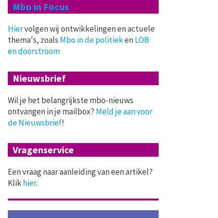
Mbo in Focus
Hier
volgen wij ontwikkelingen en actuele
thema's, zoals
Mbo in de politiek
en
LOB
en doorstroom
Nieuwsbrief
Wil je het belangrijkste mbo-nieuws
ontvangen in je mailbox?
Meld je aan voor
de Nieuwsbrief
!
Vragenservice
Een vraag naar aanleiding van een artikel?
Klik
hier
.