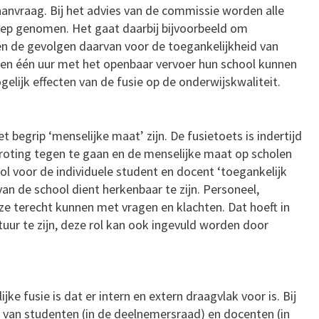
aanvraag. Bij het advies van de commissie worden alle
oep genomen. Het gaat daarbij bijvoorbeeld om
n de gevolgen daarvan voor de toegankelijkheid van
nen één uur met het openbaar vervoer hun school kunnen
lijk effecten van de fusie op de onderwijskwaliteit.
et begrip ‘menselijke maat’ zijn. De fusietoets is indertijd
roting tegen te gaan en de menselijke maat op scholen
l voor de individuele student en docent ‘toegankelijk
g van de school dient herkenbaar te zijn. Personeel,
e terecht kunnen met vragen en klachten. Dat hoeft in
tuur te zijn, deze rol kan ook ingevuld worden door
e fusie is dat er intern en extern draagvlak voor is. Bij
 van studenten (in de deelnemersraad) en docenten (in