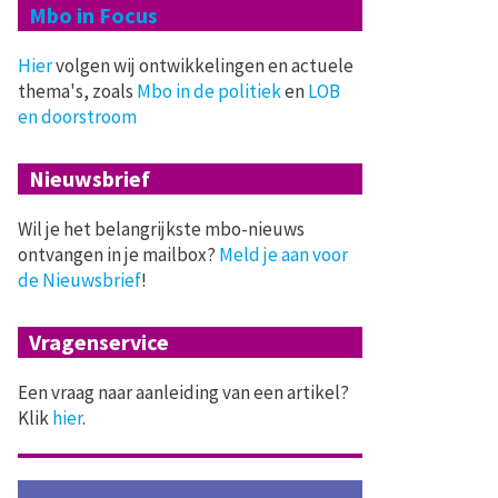
Mbo in Focus
Hier
volgen wij ontwikkelingen en actuele
thema's, zoals
Mbo in de politiek
en
LOB
en doorstroom
Nieuwsbrief
Wil je het belangrijkste mbo-nieuws
ontvangen in je mailbox?
Meld je aan voor
de Nieuwsbrief
!
Vragenservice
Een vraag naar aanleiding van een artikel?
Klik
hier
.