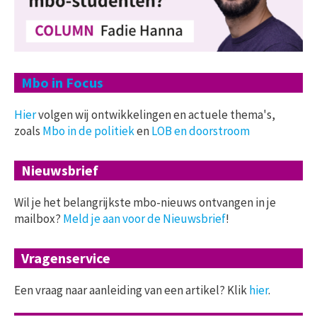
Mbo in Focus
Hier
volgen wij ontwikkelingen en actuele thema's,
zoals
Mbo in de politiek
en
LOB en doorstroom
Nieuwsbrief
Wil je het belangrijkste mbo-nieuws ontvangen in je
mailbox?
Meld je aan voor de Nieuwsbrief
!
Vragenservice
Een vraag naar aanleiding van een artikel? Klik
hier
.