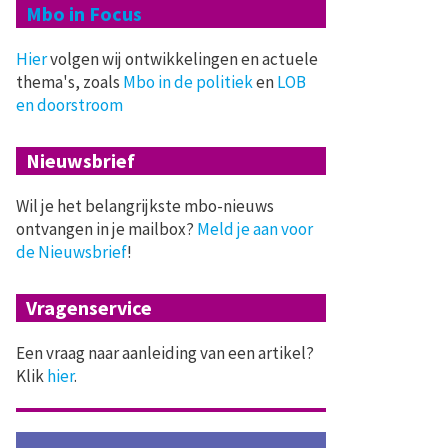
Mbo in Focus
Hier
volgen wij ontwikkelingen en actuele
thema's, zoals
Mbo in de politiek
en
LOB
en doorstroom
Nieuwsbrief
Wil je het belangrijkste mbo-nieuws
ontvangen in je mailbox?
Meld je aan voor
de Nieuwsbrief
!
Vragenservice
Een vraag naar aanleiding van een artikel?
Klik
hier
.