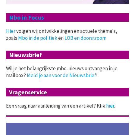
Mbo in Focus
Hier
volgen wij ontwikkelingen en actuele thema's,
zoals
Mbo in de politiek
en
LOB en doorstroom
Nieuwsbrief
Wil je het belangrijkste mbo-nieuws ontvangen in je
mailbox?
Meld je aan voor de Nieuwsbrief
!
Vragenservice
Een vraag naar aanleiding van een artikel? Klik
hier
.