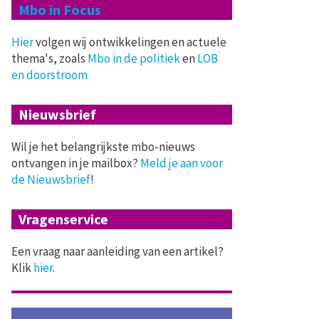
Mbo in Focus
Hier
volgen wij ontwikkelingen en actuele
thema's, zoals
Mbo in de politiek
en
LOB
en doorstroom
Nieuwsbrief
Wil je het belangrijkste mbo-nieuws
ontvangen in je mailbox?
Meld je aan voor
de Nieuwsbrief
!
Vragenservice
Een vraag naar aanleiding van een artikel?
Klik
hier
.