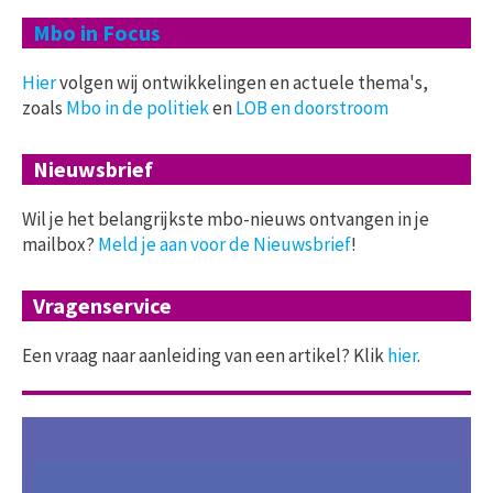
Mbo in Focus
Hier
volgen wij ontwikkelingen en actuele thema's,
zoals
Mbo in de politiek
en
LOB en doorstroom
Nieuwsbrief
Wil je het belangrijkste mbo-nieuws ontvangen in je
mailbox?
Meld je aan voor de Nieuwsbrief
!
Vragenservice
Een vraag naar aanleiding van een artikel? Klik
hier
.