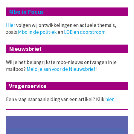
Mbo in Focus
Hier
volgen wij ontwikkelingen en actuele thema's,
zoals
Mbo in de politiek
en
LOB en doorstroom
Nieuwsbrief
Wil je het belangrijkste mbo-nieuws ontvangen in je
mailbox?
Meld je aan voor de Nieuwsbrief
!
Vragenservice
Een vraag naar aanleiding van een artikel? Klik
hier
.