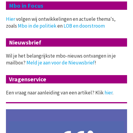
Mbo in Focus
Hier
volgen wij ontwikkelingen en actuele thema's,
zoals
Mbo in de politiek
en
LOB en doorstroom
Nieuwsbrief
Wil je het belangrijkste mbo-nieuws ontvangen in je
mailbox?
Meld je aan voor de Nieuwsbrief
!
Vragenservice
Een vraag naar aanleiding van een artikel? Klik
hier
.