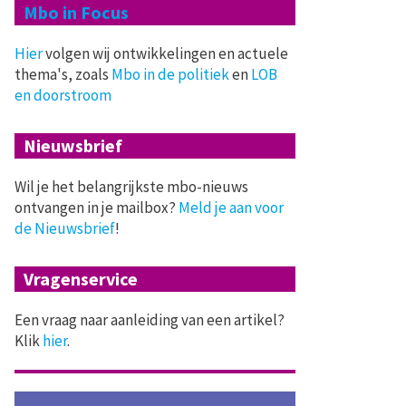
Mbo in Focus
Hier
volgen wij ontwikkelingen en actuele
thema's, zoals
Mbo in de politiek
en
LOB
en doorstroom
Nieuwsbrief
Wil je het belangrijkste mbo-nieuws
ontvangen in je mailbox?
Meld je aan voor
de Nieuwsbrief
!
Vragenservice
Een vraag naar aanleiding van een artikel?
Klik
hier
.