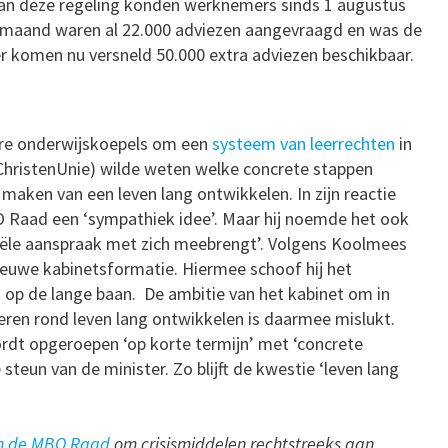
van deze regeling konden werknemers sinds 1 augustus
n maand waren al 22.000 adviezen aangevraagd en was de
er komen nu versneld 50.000 extra adviezen beschikbaar.
ere onderwijskoepels om een
systeem van leerrechten
in
ChristenUnie) wilde weten welke concrete stappen
aken van een leven lang ontwikkelen. In zijn reactie
Raad een ‘sympathiek idee’. Maar hij noemde het ook
iële aanspraak met zich meebrengt’. Volgens Koolmees
nieuwe kabinetsformatie. Hiermee schoof hij het
k op de lange baan. De ambitie van het kabinet om in
eren rond leven lang ontwikkelen is daarmee mislukt.
rdt opgeroepen ‘op korte termijn’ met ‘concrete
teun van de minister. Zo blijft de kwestie ‘leven lang
an de MBO Raad
om crisismiddelen rechtstreeks aan