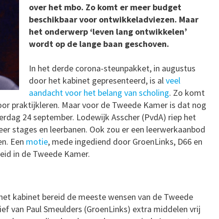
over het mbo. Zo komt er meer budget
beschikbaar voor ontwikkeladviezen. Maar
het onderwerp ‘leven lang ontwikkelen’
wordt op de lange baan geschoven.
In het derde corona-steunpakket, in augustus
door het kabinet gepresenteerd, is al
veel
aandacht voor het belang van scholing
. Zo komt
voor praktijkleren. Maar voor de Tweede Kamer is dat nog
derdag 24 september. Lodewijk Asscher (PvdA) riep het
meer stages en leerbanen. Ook zou er een leerwerkaanbod
en. Een
motie
, mede ingediend door GroenLinks, D66 en
heid in de Tweede Kamer.
k het kabinet bereid de meeste wensen van de Tweede
ief van Paul Smeulders (GroenLinks) extra middelen vrij