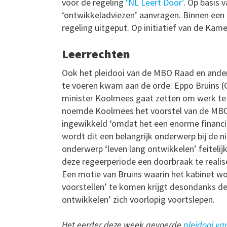
voor de regeling
‘NL Leert Door’
. Op basis 
‘ontwikkeladviezen’ aanvragen. Binnen ee
regeling uitgeput. Op initiatief van de Kam
Leerrechten
Ook het pleidooi van de MBO Raad en and
te voeren kwam aan de orde. Eppo Bruins (
minister Koolmees gaat zetten om werk te m
noemde Koolmees het voorstel van de MBO 
ingewikkeld ‘omdat het een enorme financ
wordt dit een belangrijk onderwerp bij de 
onderwerp ‘leven lang ontwikkelen’ feitelij
deze regeerperiode een doorbraak te realis
Een motie van Bruins waarin het kabinet wo
voorstellen’ te komen krijgt desondanks de s
ontwikkelen’ zich voorlopig voortslepen.
Het eerder deze week gevoerde
pleidooi v