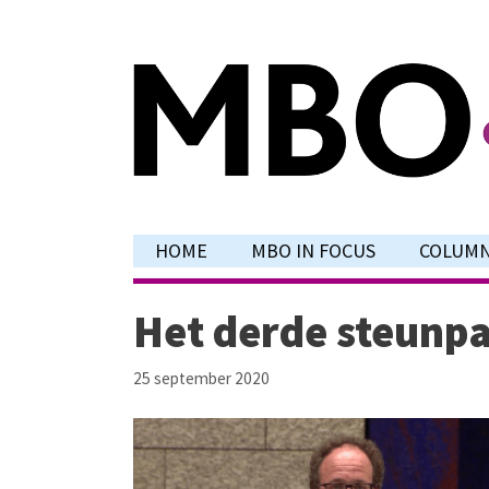
Ga
naar
de
inhoud
HOME
MBO IN FOCUS
COLUM
Het derde steunp
25 september 2020