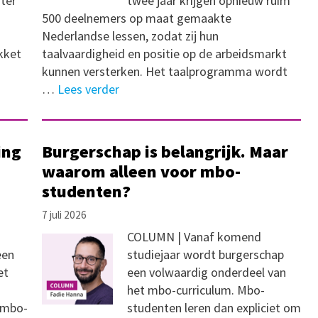
ter
twee jaar krijgen opnieuw ruim
500 deelnemers op maat gemaakte
Nederlandse lessen, zodat zij hun
akket
taalvaardigheid en positie op de arbeidsmarkt
kunnen versterken. Het taalprogramma wordt
…
Lees verder
ing
Burgerschap is belangrijk. Maar
waarom alleen voor mbo-
studenten?
7 juli 2026
COLUMN | Vanaf komend
een
studiejaar wordt burgerschap
et
een volwaardig onderdeel van
het mbo-curriculum. Mbo-
 mbo-
studenten leren dan expliciet om