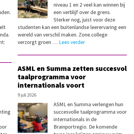
niveau 1 en 2 veel kan winnen bij
uden.
een verblijf over de grens.
Sterker nog, juist voor deze
elt
studenten kan een buitenlandse leerervaring een
enda.
wereld van verschil maken. Zone.college
ht:
verzorgt groen …
Lees verder
ASML en Summa zetten succesvol
taalprogramma voor
internationals voort
9 juli 2026
ASML en Summa verlengen hun
hting
succesvolle taalprogramma voor
internationals in de
oor
Brainportregio. De komende