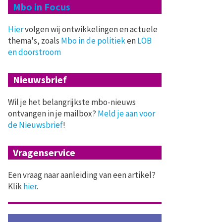
Mbo in Focus
Hier
volgen wij ontwikkelingen en actuele
thema's, zoals
Mbo in de politiek
en
LOB
en doorstroom
Nieuwsbrief
Wil je het belangrijkste mbo-nieuws
ontvangen in je mailbox?
Meld je aan voor
de Nieuwsbrief
!
Vragenservice
Een vraag naar aanleiding van een artikel?
Klik
hier
.