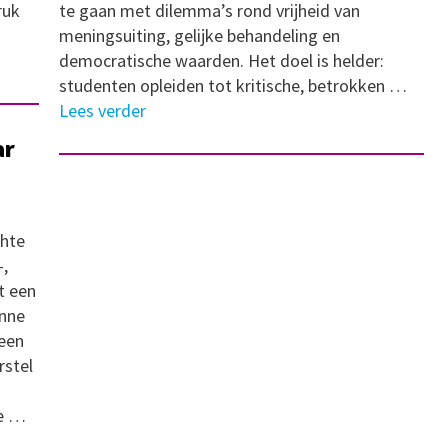
ruk
te gaan met dilemma’s rond vrijheid van
meningsuiting, gelijke behandeling en
democratische waarden. Het doel is helder:
studenten opleiden tot kritische, betrokken …
Lees verder
ar
chte
,
t een
anne
 een
rstel
de …