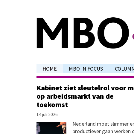
Ga
naar
de
inhoud
HOME
MBO IN FOCUS
COLUM
Kabinet ziet sleutelrol voor 
op arbeidsmarkt van de
toekomst
14 juli 2026
Nederland moet slimmer e
productiever gaan werken