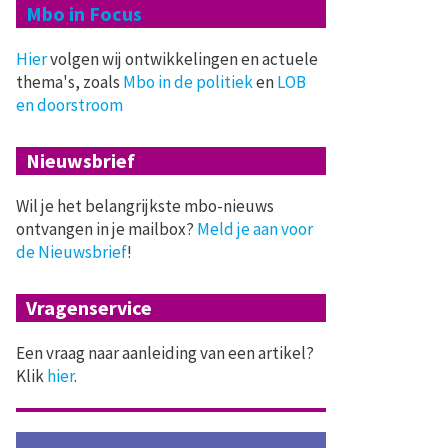
Mbo in Focus
Hier
volgen wij ontwikkelingen en actuele
thema's, zoals
Mbo in de politiek
en
LOB
en doorstroom
Nieuwsbrief
Wil je het belangrijkste mbo-nieuws
ontvangen in je mailbox?
Meld je aan voor
de Nieuwsbrief
!
Vragenservice
Een vraag naar aanleiding van een artikel?
Klik
hier
.