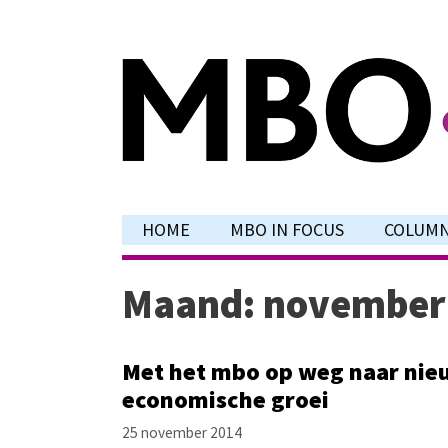
Ga
naar
de
inhoud
HOME
MBO IN FOCUS
COLUM
Maand:
november
Met het mbo op weg naar nie
economische groei
25 november 2014