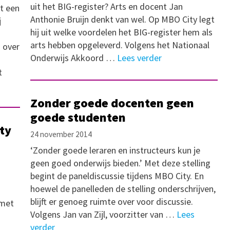
uit het BIG-register? Arts en docent Jan
rt een
Anthonie Bruijn denkt van wel. Op MBO City legt
j
hij uit welke voordelen het BIG-register hem als
arts hebben opgeleverd. Volgens het Nationaal
 over
Onderwijs Akkoord …
Lees verder
t
Zonder goede docenten geen
goede studenten
ty
24 november 2014
‘Zonder goede leraren en instructeurs kun je
geen goed onderwijs bieden.’ Met deze stelling
begint de paneldiscussie tijdens MBO City. En
hoewel de panelleden de stelling onderschrijven,
blijft er genoeg ruimte over voor discussie.
 met
Volgens Jan van Zijl, voorzitter van …
Lees
verder