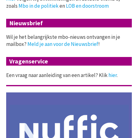
zoals
Mbo in de politiek
en
LOB en doorstroom
Nieuwsbrief
Wil je het belangrijkste mbo-nieuws ontvangen in je
mailbox?
Meld je aan voor de Nieuwsbrief
!
Vragenservice
Een vraag naar aanleiding van een artikel? Klik
hier
.