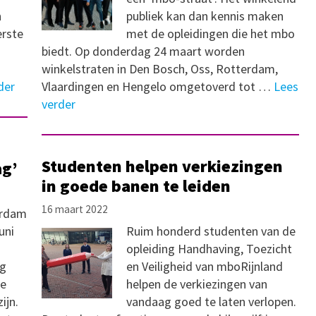
n
publiek kan dan kennis maken
erste
met de opleidingen die het mbo
biedt. Op donderdag 24 maart worden
winkelstraten in Den Bosch, Oss, Rotterdam,
der
Vlaardingen en Hengelo omgetoverd tot …
Lees
verder
Studenten helpen verkiezingen
ag’
in goede banen te leiden
16 maart 2022
erdam
uni
Ruim honderd studenten van de
opleiding Handhaving, Toezicht
ag
en Veiligheid van mboRijnland
se
helpen de verkiezingen van
ijn.
vandaag goed te laten verlopen.