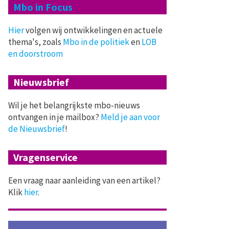
Mbo in Focus
Hier
volgen wij ontwikkelingen en actuele
thema's, zoals
Mbo in de politiek
en
LOB
en doorstroom
Nieuwsbrief
Wil je het belangrijkste mbo-nieuws
ontvangen in je mailbox?
Meld je aan voor
de Nieuwsbrief
!
Vragenservice
Een vraag naar aanleiding van een artikel?
Klik
hier
.