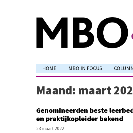
Ga
naar
de
inhoud
HOME
MBO IN FOCUS
COLUM
Maand:
maart 20
Genomineerden beste leerbed
en praktijkopleider bekend
23 maart 2022