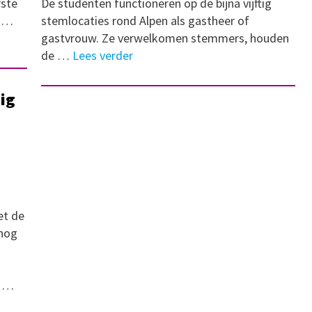
rste
De studenten functioneren op de bijna vijftig
n …
stemlocaties rond Alpen als gastheer of
gastvrouw. Ze verwelkomen stemmers, houden
de …
Lees verder
dig
et de
 nog
n …