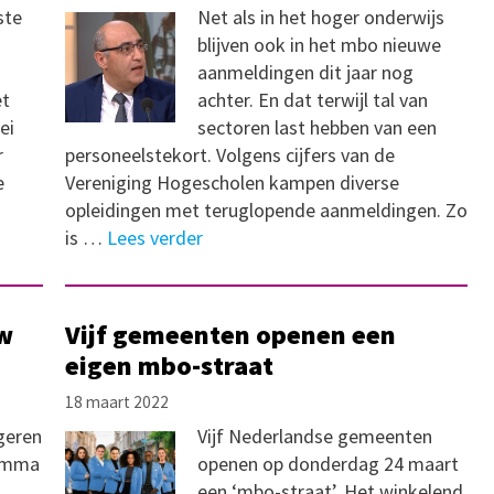
ste
Net als in het hoger onderwijs
blijven ook in het mbo nieuwe
aanmeldingen dit jaar nog
et
achter. En dat terwijl tal van
ei
sectoren last hebben van een
r
personeelstekort. Volgens cijfers van de
e
Vereniging Hogescholen kampen diverse
opleidingen met teruglopende aanmeldingen. Zo
is …
Lees verder
uw
Vijf gemeenten openen een
eigen mbo-straat
18 maart 2022
geren
Vijf Nederlandse gemeenten
ramma
openen op donderdag 24 maart
een ‘mbo-straat’. Het winkelend