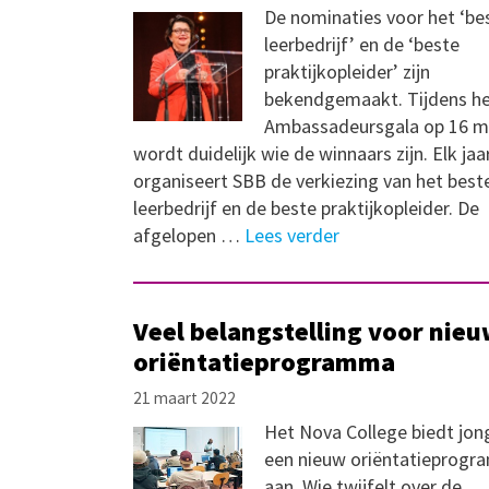
De nominaties voor het ‘be
leerbedrijf’ en de ‘beste
praktijkopleider’ zijn
bekendgemaakt. Tijdens h
Ambassadeursgala op 16 m
wordt duidelijk wie de winnaars zijn. Elk jaa
organiseert SBB de verkiezing van het best
leerbedrijf en de beste praktijkopleider. De
afgelopen …
Lees verder
Veel belangstelling voor nie
oriëntatieprogramma
21 maart 2022
Het Nova College biedt jon
een nieuw oriëntatieprog
aan. Wie twijfelt over de