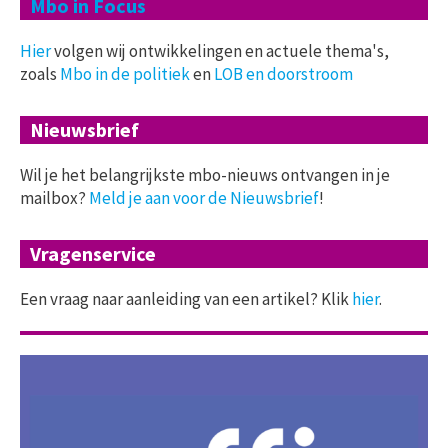
Mbo in Focus
Hier
volgen wij ontwikkelingen en actuele thema's,
zoals
Mbo in de politiek
en
LOB en doorstroom
Nieuwsbrief
Wil je het belangrijkste mbo-nieuws ontvangen in je
mailbox?
Meld je aan voor de Nieuwsbrief
!
Vragenservice
Een vraag naar aanleiding van een artikel? Klik
hier
.