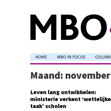
Ga
naar
de
inhoud
HOME
MBO IN FOCUS
COLUM
Maand:
november
Leven lang ontwikkelen:
ministerie verkent ‘wettelijke
taak’ scholen