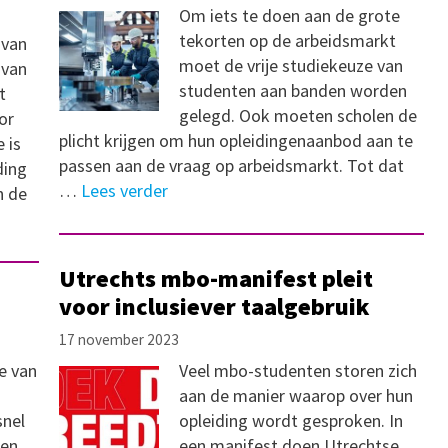
Om iets te doen aan de grote
tekorten op de arbeidsmarkt
 van
moet de vrije studiekeuze van
 van
studenten aan banden worden
t
gelegd. Ook moeten scholen de
or
plicht krijgen om hun opleidingenaanbod aan te
 is
passen aan de vraag op arbeidsmarkt. Tot dat
ding
…
Lees verder
n de
Utrechts mbo-manifest pleit
voor inclusiever taalgebruik
17 november 2023
e van
Veel mbo-studenten storen zich
aan de manier waarop over hun
snel
opleiding wordt gesproken. In
ten
een manifest doen Utrechtse