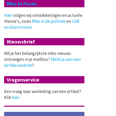
Mbo in Focus
Hier
volgen wij ontwikkelingen en actuele
thema's, zoals
Mbo in de politiek
en
LOB
en doorstroom
Nieuwsbrief
Wil je het belangrijkste mbo-nieuws
ontvangen in je mailbox?
Meld je aan voor
de Nieuwsbrief
!
Vragenservice
Een vraag naar aanleiding van een artikel?
Klik
hier
.