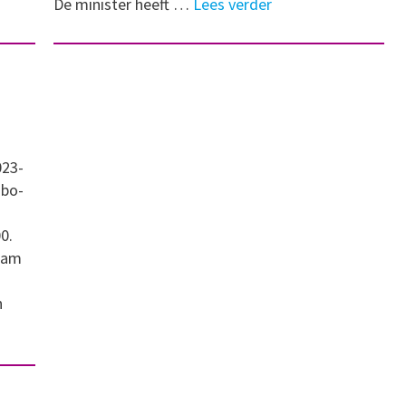
De minister heeft …
Lees verder
023-
mbo-
0.
 nam
n