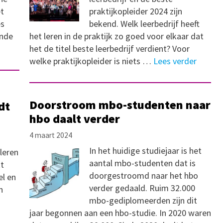
et
praktijkopleider 2024 zijn
es
bekend. Welk leerbedrijf heeft
ende
het leren in de praktijk zo goed voor elkaar dat
het de titel beste leerbedrijf verdient? Voor
welke praktijkopleider is niets …
Lees verder
Doorstroom mbo-studenten naar
dt
hbo daalt verder
4 maart 2024
In het huidige studiejaar is het
leren
aantal mbo-studenten dat is
t
doorgestroomd naar het hbo
el en
verder gedaald. Ruim 32.000
n
mbo-gediplomeerden zijn dit
jaar begonnen aan een hbo-studie. In 2020 waren