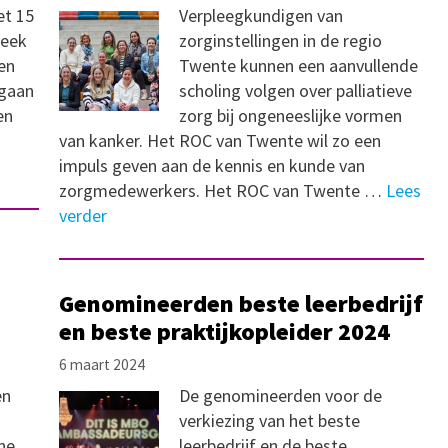
et 15
Verpleegkundigen van
Week
zorginstellingen in de regio
en
Twente kunnen een aanvullende
gaan
scholing volgen over palliatieve
en
zorg bij ongeneeslijke vormen
van kanker. Het ROC van Twente wil zo een
impuls geven aan de kennis en kunde van
zorgmedewerkers. Het ROC van Twente …
Lees
verder
Genomineerden beste leerbedrijf
en beste praktijkopleider 2024
6 maart 2024
en
De genomineerden voor de
verkiezing van het beste
ne
leerbedrijf en de beste