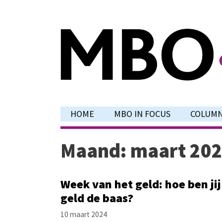
Ga
naar
de
inhoud
HOME
MBO IN FOCUS
COLUM
Maand:
maart 20
Week van het geld: hoe ben jij
geld de baas?
10 maart 2024