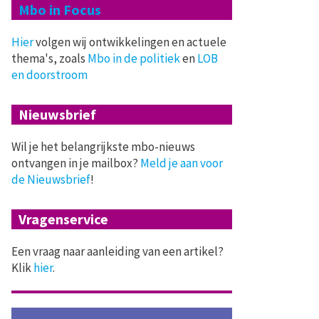
Mbo in Focus
Hier
volgen wij ontwikkelingen en actuele
thema's, zoals
Mbo in de politiek
en
LOB
en doorstroom
Nieuwsbrief
Wil je het belangrijkste mbo-nieuws
ontvangen in je mailbox?
Meld je aan voor
de Nieuwsbrief
!
Vragenservice
Een vraag naar aanleiding van een artikel?
Klik
hier
.