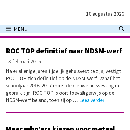
Ga
naar
10 augustus 2026
de
inhoud
MENU
ROC TOP definitief naar NDSM-werf
13 februari 2015
Na er al enige jaren tijdelijk gehuisvest te zijn, vestigt
ROC TOP zich definitief op de NDSM-werf. Vanaf het
schooljaar 2016-2017 moet de nieuwe huisvesting in
gebruik zijn. ROC TOP is ooit toevalligerwijs op de
NDSM-werf beland, toen zij op …
Lees verder
Meer mbo’ers kiezen voor metaal