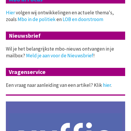
Hier
volgen wij ontwikkelingen en actuele thema's,
zoals
Mbo in de politiek
en
LOB en doorstroom
Nieuwsbrief
Wil je het belangrijkste mbo-nieuws ontvangen in je
mailbox?
Meld je aan voor de Nieuwsbrief
!
Vragenservice
Een vraag naar aanleiding van een artikel? Klik
hier
.