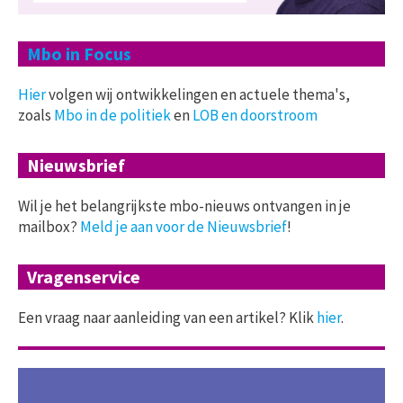
Mbo in Focus
Hier
volgen wij ontwikkelingen en actuele thema's,
zoals
Mbo in de politiek
en
LOB en doorstroom
Nieuwsbrief
Wil je het belangrijkste mbo-nieuws ontvangen in je
mailbox?
Meld je aan voor de Nieuwsbrief
!
Vragenservice
Een vraag naar aanleiding van een artikel? Klik
hier
.