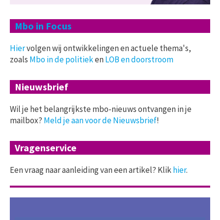
Mbo in Focus
Hier
volgen wij ontwikkelingen en actuele thema's,
zoals
Mbo in de politiek
en
LOB en doorstroom
Nieuwsbrief
Wil je het belangrijkste mbo-nieuws ontvangen in je
mailbox?
Meld je aan voor de Nieuwsbrief
!
Vragenservice
Een vraag naar aanleiding van een artikel? Klik
hier
.