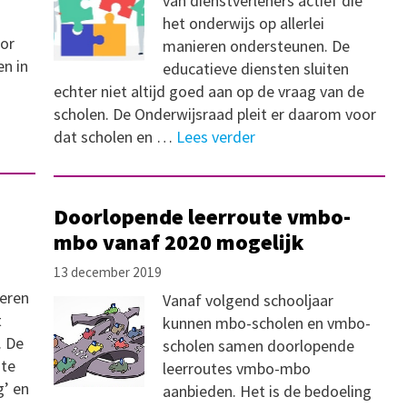
van dienstverleners actief die
het onderwijs op allerlei
oor
manieren ondersteunen. De
en in
educatieve diensten sluiten
echter niet altijd goed aan op de vraag van de
scholen. De Onderwijsraad pleit er daarom voor
dat scholen en …
Lees verder
Doorlopende leerroute vmbo-
mbo vanaf 2020 mogelijk
13 december 2019
teren
Vanaf volgend schooljaar
t
kunnen mbo-scholen en vmbo-
. De
scholen samen doorlopende
te
leerroutes vmbo-mbo
g’ en
aanbieden. Het is de bedoeling