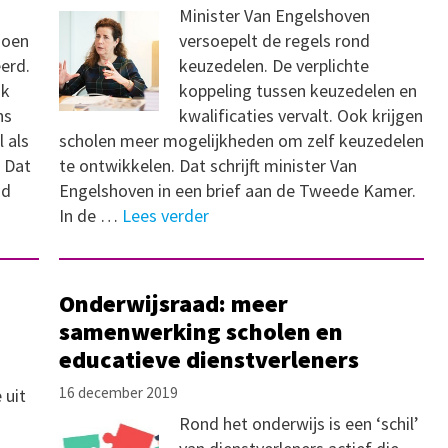
Minister Van Engelshoven
doen
versoepelt de regels rond
erd.
keuzedelen. De verplichte
jk
koppeling tussen keuzedelen en
ns
kwalificaties vervalt. Ook krijgen
 als
scholen meer mogelijkheden om zelf keuzedelen
 Dat
te ontwikkelen. Dat schrijft minister Van
id
Engelshoven in een brief aan de Tweede Kamer.
In de …
Lees verder
Onderwijsraad: meer
samenwerking scholen en
educatieve dienstverleners
16 december 2019
 uit
Rond het onderwijs is een ‘schil’