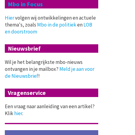
Mbo in Focus
Hier
volgen wij ontwikkelingen en actuele
thema's, zoals
Mbo in de politiek
en
LOB
en doorstroom
Nieuwsbrief
Wil je het belangrijkste mbo-nieuws
ontvangen in je mailbox?
Meld je aan voor
de Nieuwsbrief
!
Vragenservice
Een vraag naar aanleiding van een artikel?
Klik
hier
.