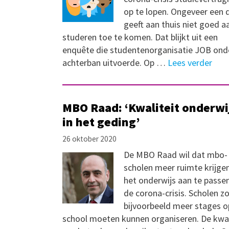
op te lopen. Ongeveer een 
geeft aan thuis niet goed a
studeren toe te komen. Dat blijkt uit een
enquête die studentenorganisatie JOB ond
achterban uitvoerde. Op …
Lees verder
MBO Raad: ‘Kwaliteit onderwi
in het geding’
26 oktober 2020
De MBO Raad wil dat mbo-
scholen meer ruimte krijg
het onderwijs aan te passe
de corona-crisis. Scholen z
bijvoorbeeld meer stages o
school moeten kunnen organiseren. De kwal