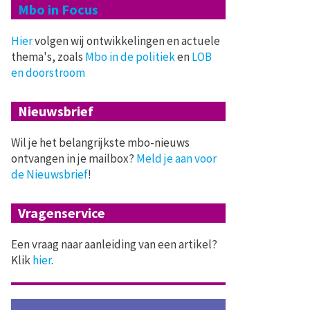
Mbo in Focus
Hier
volgen wij ontwikkelingen en actuele
thema's, zoals
Mbo in de politiek
en
LOB
en doorstroom
Nieuwsbrief
Wil je het belangrijkste mbo-nieuws
ontvangen in je mailbox?
Meld je aan voor
de Nieuwsbrief
!
Vragenservice
Een vraag naar aanleiding van een artikel?
Klik
hier
.