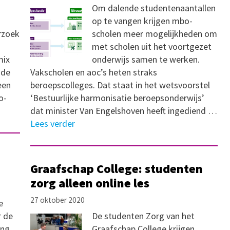
Om dalende studentenaantallen
op te vangen krijgen mbo-
rzoek
scholen meer mogelijkheden om
met scholen uit het voortgezet
mix
onderwijs samen te werken.
 de
Vakscholen en aoc’s heten straks
een
beroepscolleges. Dat staat in het wetsvoorstel
o-
‘Bestuurlijke harmonisatie beroepsonderwijs’
dat minister Van Engelshoven heeft ingediend …
Lees verder
Graafschap College: studenten
zorg alleen online les
27 oktober 2020
e
r de
De studenten Zorg van het
ing
Graafschap College krijgen