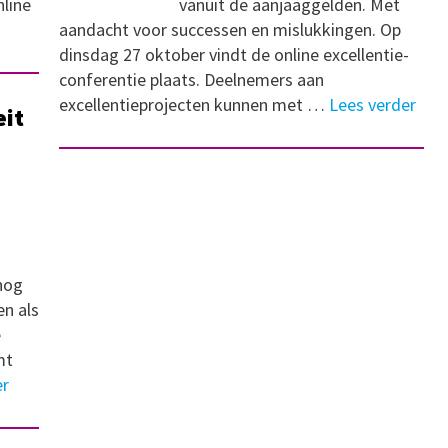
line
vanuit de aanjaaggelden. Met
aandacht voor successen en mislukkingen. Op
dinsdag 27 oktober vindt de online excellentie-
conferentie plaats. Deelnemers aan
excellentieprojecten kunnen met …
Lees verder
eit
nog
en als
e
mt
er