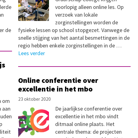
derde
voorlopig alleen online les. Op
an
verzoek van lokale
zorginstellingen worden de
er de
fysieke lessen op school stopgezet. Vanwege de
snelle stijging van het aantal besmettingen in de
regio hebben enkele zorginstellingen in de …
Lees verder
js
Online conferentie over
excellentie in het mbo
23 oktober 2020
en om
n aan
De jaarlijkse conferentie over
ouden
excellentie in het mbo vindt
p
ditmaal online plaats. Het
iteit
centrale thema: de projecten