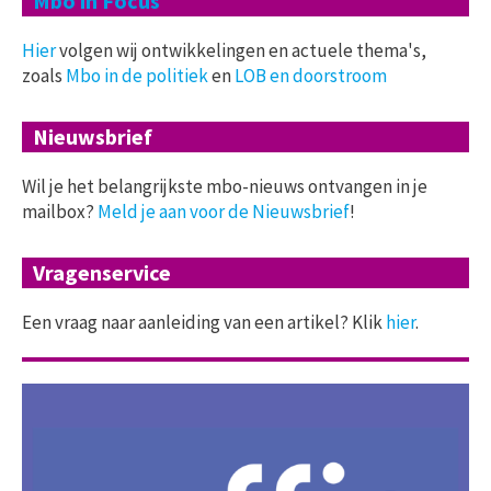
Mbo in Focus
Hier
volgen wij ontwikkelingen en actuele thema's,
zoals
Mbo in de politiek
en
LOB en doorstroom
Nieuwsbrief
Wil je het belangrijkste mbo-nieuws ontvangen in je
mailbox?
Meld je aan voor de Nieuwsbrief
!
Vragenservice
Een vraag naar aanleiding van een artikel? Klik
hier
.