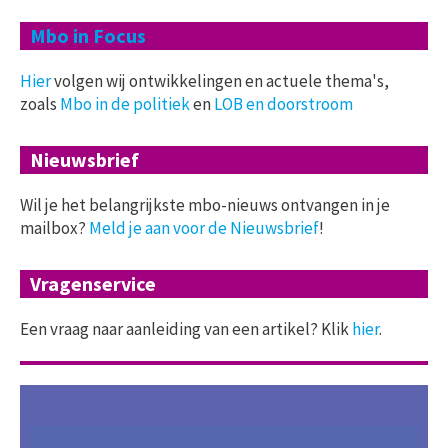
Mbo in Focus
Hier
volgen wij ontwikkelingen en actuele thema's,
zoals
Mbo in de politiek
en
LOB en doorstroom
Nieuwsbrief
Wil je het belangrijkste mbo-nieuws ontvangen in je
mailbox?
Meld je aan voor de Nieuwsbrief
!
Vragenservice
Een vraag naar aanleiding van een artikel? Klik
hier
.