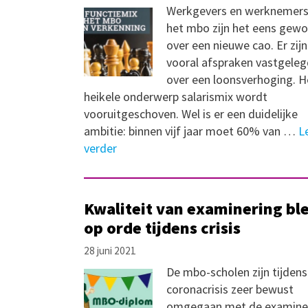
Werkgevers en werknemers
het mbo zijn het eens gew
over een nieuwe cao. Er zijn
vooral afspraken vastgele
over een loonsverhoging. H
heikele onderwerp salarismix wordt
vooruitgeschoven. Wel is er een duidelijke
ambitie: binnen vijf jaar moet 60% van …
L
verder
Kwaliteit van examinering bl
op orde tijdens crisis
28 juni 2021
De mbo-scholen zijn tijdens
coronacrisis zeer bewust
omgegaan met de examiner