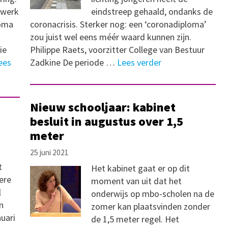
t werk
eindstreep gehaald, ondanks de
loma
coronacrisis. Sterker nog: een ‘coronadiploma’
zou juist wel eens méér waard kunnen zijn.
ie
Philippe Raets, voorzitter College van Bestuur
ees
Zadkine De periode …
Lees verder
Nieuw schooljaar: kabinet
besluit in augustus over 1,5
meter
25 juni 2021
t
Het kabinet gaat er op dit
ere
moment van uit dat het
l
onderwijs op mbo-scholen na de
n
zomer kan plaatsvinden zonder
nuari
de 1,5 meter regel. Het