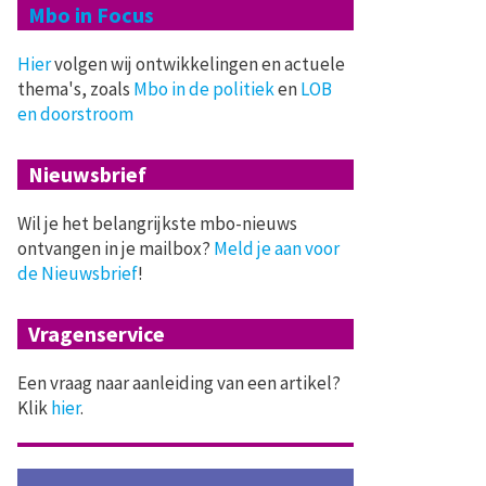
Mbo in Focus
Hier
volgen wij ontwikkelingen en actuele
thema's, zoals
Mbo in de politiek
en
LOB
en doorstroom
Nieuwsbrief
Wil je het belangrijkste mbo-nieuws
ontvangen in je mailbox?
Meld je aan voor
de Nieuwsbrief
!
Vragenservice
Een vraag naar aanleiding van een artikel?
Klik
hier
.