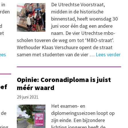
 in
De Utrechtse Voorstraat,
orden
midden in de historische
binnenstad, heeft woensdag 30
gd
juni voor één dag een andere
et
naam. De vier Utrechtse mbo-
scholen toveren de weg om tot ‘MBO-straat’.
Wethouder Klaas Verschuure opent de straat
ees
samen met studenten van de vier …
Lees verder
Opinie: Coronadiploma is juist
eef
méér waard
29 juni 2021
Het examen- en
 de
diplomeringsseizoen loopt op
zijn einde. Een bijzondere
ing.
lichting jongeren heeft de