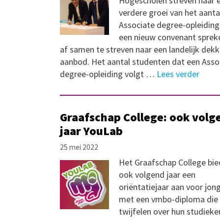
Hogescholen streven naar 
verdere groei van het aanta
Associate degree-opleiding
een nieuw convenant spreke
af samen te streven naar een landelijk dek
aanbod. Het aantal studenten dat een Asso
degree-opleiding volgt …
Lees verder
Graafschap College: ook volg
jaar YouLab
25 mei 2022
Het Graafschap College bie
ook volgend jaar een
oriëntatiejaar aan voor jon
met een vmbo-diploma die
twijfelen over hun studieke