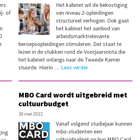
ers
Het kabinet wil de bekostiging
j- of
van niveau 2-opleidingen
structureel verhogen. Ook gaat
n
het kabinet het aanbod van
0
arbeidsmarktrelevante
e
beroepsopleidingen stimuleren. Dat staat te
lezen in de stukken rond de Voorjaarsnota die
het kabinet onlangs naar de Tweede Kamer
stuurde. Hierin …
Lees verder
MBO Card wordt uitgebreid met
cultuurbudget
30 mei 2022
Vanaf volgend studiejaar kunnen
mbo-studenten een
ging
cultuurbudget op hun MBO Card