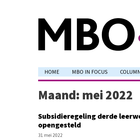
Ga
naar
de
inhoud
HOME
MBO IN FOCUS
COLUM
Maand:
mei 2022
Subsidieregeling derde leerw
opengesteld
31 mei 2022