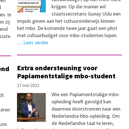
een
krijgen. Op die manier wil
l
staatssecretaris Gunay Uslu een
en. In
impuls geven aan het cultuuronderwijs binnen
n zij
het mbo. De komende twee jaar gaat een pilot
kend
met cultuurbudget voor mbo-studenten lopen.
ciate
…
Lees verder
Extra ondersteuning voor
end
Papiamentstalige mbo-student
27 mei 2022
Wie een Papiamentstalige mbo-
dt
opleiding heeft gevolgd kan
daarmee doorstromen naar een
geren
Nederlandse hbo-opleiding. Om
de Nederlandse taal te leren,
uze.