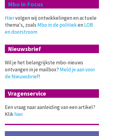
Mbo in Focus
Hier
volgen wij ontwikkelingen en actuele
thema's, zoals
Mbo in de politiek
en
LOB
en doorstroom
Nieuwsbrief
Wil je het belangrijkste mbo-nieuws
ontvangen in je mailbox?
Meld je aan voor
de Nieuwsbrief
!
Vragenservice
Een vraag naar aanleiding van een artikel?
Klik
hier
.