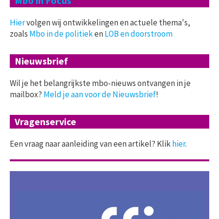
Mbo in Focus
Hier
volgen wij ontwikkelingen en actuele thema's,
zoals
Mbo in de politiek
en
LOB en doorstroom
Nieuwsbrief
Wil je het belangrijkste mbo-nieuws ontvangen in je
mailbox?
Meld je aan voor de Nieuwsbrief
!
Vragenservice
Een vraag naar aanleiding van een artikel? Klik
hier
.